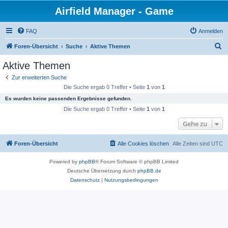
Airfield Manager - Game
FAQ
Anmelden
S
Foren-Übersicht
Suche
Aktive Themen
u
Aktive Themen
c
Zur erweiterten Suche
h
Die Suche ergab 0 Treffer • Seite
1
von
1
e
Es wurden keine passenden Ergebnisse gefunden.
Die Suche ergab 0 Treffer • Seite
1
von
1
Gehe zu
Foren-Übersicht
Alle Cookies löschen
Alle Zeiten sind
UTC
Powered by
phpBB
® Forum Software © phpBB Limited
Deutsche Übersetzung durch
phpBB.de
Datenschutz
|
Nutzungsbedingungen