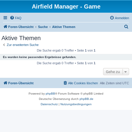
Airfield Manager - Game
FAQ
Anmelden
S
Foren-Übersicht
Suche
Aktive Themen
u
Aktive Themen
c
Zur erweiterten Suche
h
Die Suche ergab 0 Treffer • Seite
1
von
1
e
Es wurden keine passenden Ergebnisse gefunden.
Die Suche ergab 0 Treffer • Seite
1
von
1
Gehe zu
Foren-Übersicht
Alle Cookies löschen
Alle Zeiten sind
UTC
Powered by
phpBB
® Forum Software © phpBB Limited
Deutsche Übersetzung durch
phpBB.de
Datenschutz
|
Nutzungsbedingungen