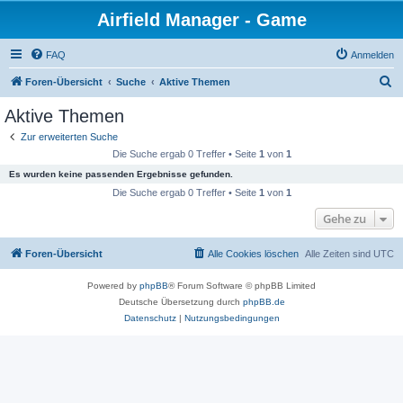
Airfield Manager - Game
FAQ
Anmelden
S
Foren-Übersicht
Suche
Aktive Themen
u
Aktive Themen
c
Zur erweiterten Suche
h
Die Suche ergab 0 Treffer • Seite
1
von
1
e
Es wurden keine passenden Ergebnisse gefunden.
Die Suche ergab 0 Treffer • Seite
1
von
1
Gehe zu
Foren-Übersicht
Alle Cookies löschen
Alle Zeiten sind
UTC
Powered by
phpBB
® Forum Software © phpBB Limited
Deutsche Übersetzung durch
phpBB.de
Datenschutz
|
Nutzungsbedingungen