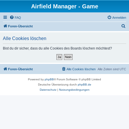
Airfield Manager - Game
FAQ
Anmelden
S
Foren-Übersicht
u
Alle Cookies löschen
c
h
Bist du dir sicher, dass du alle Cookies des Boards löschen möchtest?
e
Foren-Übersicht
Alle Cookies löschen
Alle Zeiten sind
UTC
Powered by
phpBB
® Forum Software © phpBB Limited
Deutsche Übersetzung durch
phpBB.de
Datenschutz
|
Nutzungsbedingungen