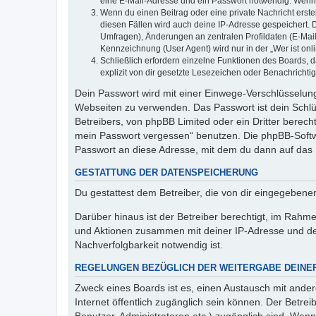
eine E-Mail-Adresse und ein Passwort notwendig. Wenn du
Wenn du einen Beitrag oder eine private Nachricht erste
diesen Fällen wird auch deine IP-Adresse gespeichert. 
Umfragen), Änderungen an zentralen Profildaten (E-Mai
Kennzeichnung (User Agent) wird nur in der „Wer ist onl
Schließlich erfordern einzelne Funktionen des Boards,
explizit von dir gesetzte Lesezeichen oder Benachrichti
Dein Passwort wird mit einer Einwege-Verschlüsselung 
Webseiten zu verwenden. Das Passwort ist dein Schlü
Betreibers, von phpBB Limited oder ein Dritter berec
mein Passwort vergessen“ benutzen. Die phpBB-Softw
Passwort an diese Adresse, mit dem du dann auf das 
GESTATTUNG DER DATENSPEICHERUNG
Du gestattest dem Betreiber, die von dir eingegeben
Darüber hinaus ist der Betreiber berechtigt, im Rahm
und Aktionen zusammen mit deiner IP-Adresse und de
Nachverfolgbarkeit notwendig ist.
REGELUNGEN BEZÜGLICH DER WEITERGABE DEINE
Zweck eines Boards ist es, einen Austausch mit andere
Internet öffentlich zugänglich sein können. Der Betrei