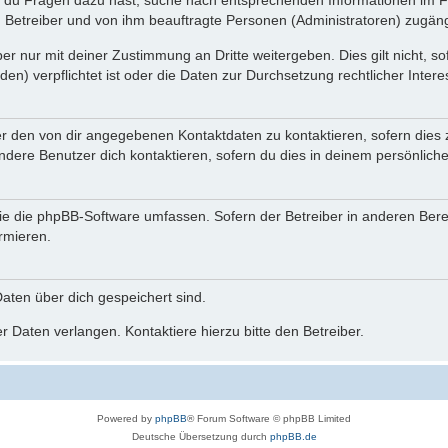
n du Fragen dazu hast, suche nach entsprechenden Informationen im Fo
n Betreiber und von ihm beauftragte Personen (Administratoren) zugäng
r nur mit deiner Zustimmung an Dritte weitergeben. Dies gilt nicht, s
n) verpflichtet ist oder die Daten zur Durchsetzung rechtlicher Interes
er den von dir angegebenen Kontaktdaten zu kontaktieren, sofern dies 
andere Benutzer dich kontaktieren, sofern du dies in deinem persönliche
, die die phpBB-Software umfassen. Sofern der Betreiber in anderen Be
ormieren.
 Daten über dich gespeichert sind.
 Daten verlangen. Kontaktiere hierzu bitte den Betreiber.
Powered by
phpBB
® Forum Software © phpBB Limited
Deutsche Übersetzung durch
phpBB.de