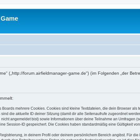
- Game
Game“ („http://forum.airfieldmanager-game.de“) (im Folgenden „der Bet
ammelt:
s Boards mehrere Cookies. Cookies sind kleine Textdateien, die dein Browser als
 sind die aktuelle ID deiner Sitzung (damit dir alle Seitenaufrufe zugeordnet werd
u nicht angemeldet bist) sowie Informationen über deine Teilnahme an Umfragen (s
eine Session-ID gespeichert. Die Cookies haben standardmäßig eine Gültigkeit von 
Registrierung, in deinem Profil oder deinem persönlichem Bereich angibst. Für di