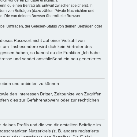
dich vor deren Eingabe ersichtlich.
wenn du einen Beitrag als Entwurf zwischenspeicherst. In
dern von Beiträgen (dazu zählen Private Nachrichten und
e. Die von deinem Browser übermittelte Browser-
 bei Umfragen, der Gelesen-Status von deinen Beiträgen oder
dieses Passwort nicht auf einer Vielzahl von
 um. Insbesondere wird dich kein Vertreter des
ergessen haben, so kannst du die Funktion „Ich habe
resse und sendet anschließend ein neu generiertes
reiben und anbieten zu können.
ie den Interessen Dritter, Zeitpunkte von Zugriffen
fern dies zur Gefahrenabwehr oder zur rechtlichen
eines Profils und die von dir erstellten Beiträge im
ngeschränkten Nutzerkreis (z. B. andere registrierte