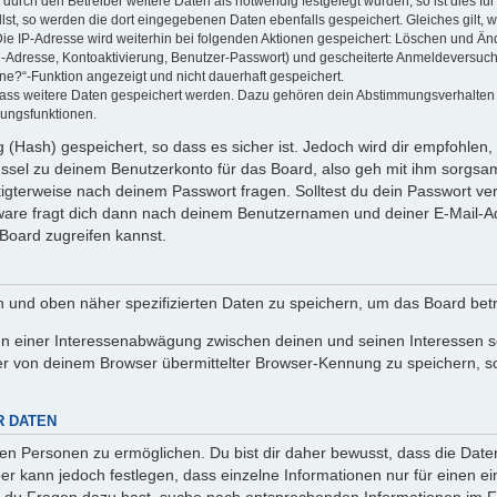
rch den Betreiber weitere Daten als notwendig festgelegt wurden, so ist dies für 
llst, so werden die dort eingegebenen Daten ebenfalls gespeichert. Gleiches gilt, 
Die IP-Adresse wird weiterhin bei folgenden Aktionen gespeichert: Löschen und Än
l-Adresse, Kontoaktivierung, Benutzer-Passwort) und gescheiterte Anmeldeversuch
ine?“-Funktion angezeigt und nicht dauerhaft gespeichert.
 dass weitere Daten gespeichert werden. Dazu gehören dein Abstimmungsverhalten
gungsfunktionen.
(Hash) gespeichert, so dass es sicher ist. Jedoch wird dir empfohlen, 
ssel zu deinem Benutzerkonto für das Board, also geh mit ihm sorgsam
htigterweise nach deinem Passwort fragen. Solltest du dein Passwort v
are fragt dich dann nach deinem Benutzernamen und deiner E-Mail-Ad
Board zugreifen kannst.
en und oben näher spezifizierten Daten zu speichern, um das Board bet
en einer Interessenabwägung zwischen deinen und seinen Interessen sow
r von deinem Browser übermittelter Browser-Kennung zu speichern, so
R DATEN
n Personen zu ermöglichen. Du bist dir daher bewusst, dass die Daten d
ber kann jedoch festlegen, dass einzelne Informationen nur für einen ei