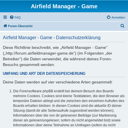
Airfield Manager - Game
FAQ
Anmelden
S
Foren-Übersicht
u
Airfield Manager - Game - Datenschutzerklärung
c
h
Diese Richtlinie beschreibt, wie „Airfield Manager - Game“
(„http://forum.airfieldmanager-game.de“) (im Folgenden „der
e
Betreiber“) die Daten verwendet, die während deines Foren-
Besuchs gesammelt werden.
UMFANG UND ART DER DATENSPEICHERUNG
Deine Daten werden auf vier verschiedene Arten gesammelt:
Die Forensoftware phpBB erstellt bei deinem Besuch des Boards
mehrere Cookies. Cookies sind kleine Textdateien, die dein Browser als
temporäre Dateien ablegt und die zwischen den einzelnen Aufrufen des
Boards erhalten bleiben. In diesen Cookies sind die aktuelle ID deiner
Sitzung (damit dir alle Seitenaufrufe zugeordnet werden können),
Informationen über die von dir gelesenen Beiträge (zur Markierung
dieser als gelesen/ungelesen; sofern du nicht angemeldet bist) sowie
Informationen über deine Teilnahme an Umfragen (sofern du nicht