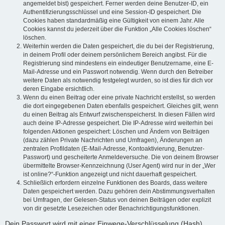
angemeldet bist) gespeichert. Ferner werden deine Benutzer-ID, ein
Authentifizierungsschlüssel und eine Session-ID gespeichert. Die
Cookies haben standardmäßig eine Gültigkeit von einem Jahr. Alle
Cookies kannst du jederzeit über die Funktion „Alle Cookies löschen“
löschen.
Weiterhin werden die Daten gespeichert, die du bei der Registrierung,
in deinem Profil oder deinem persönlichem Bereich angibst. Für die
Registrierung sind mindestens ein eindeutiger Benutzername, eine E-
Mail-Adresse und ein Passwort notwendig. Wenn durch den Betreiber
weitere Daten als notwendig festgelegt wurden, so ist dies für dich vor
deren Eingabe ersichtlich.
Wenn du einen Beitrag oder eine private Nachricht erstellst, so werden
die dort eingegebenen Daten ebenfalls gespeichert. Gleiches gilt, wenn
du einen Beitrag als Entwurf zwischenspeicherst. In diesen Fällen wird
auch deine IP-Adresse gespeichert. Die IP-Adresse wird weiterhin bei
folgenden Aktionen gespeichert: Löschen und Ändern von Beiträgen
(dazu zählen Private Nachrichten und Umfragen), Änderungen an
zentralen Profildaten (E-Mail-Adresse, Kontoaktivierung, Benutzer-
Passwort) und gescheiterte Anmeldeversuche. Die von deinem Browser
übermittelte Browser-Kennzeichnung (User Agent) wird nur in der „Wer
ist online?“-Funktion angezeigt und nicht dauerhaft gespeichert.
Schließlich erfordern einzelne Funktionen des Boards, dass weitere
Daten gespeichert werden. Dazu gehören dein Abstimmungsverhalten
bei Umfragen, der Gelesen-Status von deinen Beiträgen oder explizit
von dir gesetzte Lesezeichen oder Benachrichtigungsfunktionen.
Dein Passwort wird mit einer Einwege-Verschlüsselung (Hash)