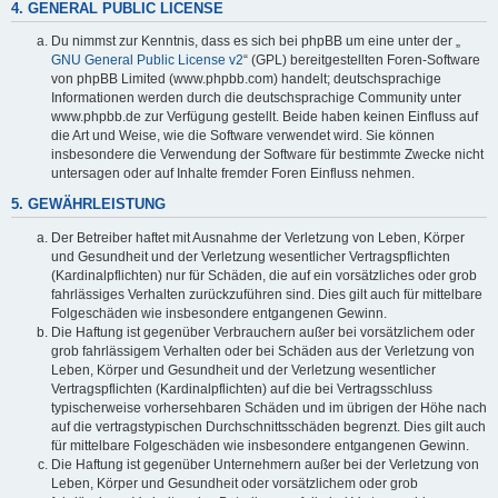
4. GENERAL PUBLIC LICENSE
Du nimmst zur Kenntnis, dass es sich bei phpBB um eine unter der „
GNU General Public License v2
“ (GPL) bereitgestellten Foren-Software
von phpBB Limited (www.phpbb.com) handelt; deutschsprachige
Informationen werden durch die deutschsprachige Community unter
www.phpbb.de zur Verfügung gestellt. Beide haben keinen Einfluss auf
die Art und Weise, wie die Software verwendet wird. Sie können
insbesondere die Verwendung der Software für bestimmte Zwecke nicht
untersagen oder auf Inhalte fremder Foren Einfluss nehmen.
5. GEWÄHRLEISTUNG
Der Betreiber haftet mit Ausnahme der Verletzung von Leben, Körper
und Gesundheit und der Verletzung wesentlicher Vertragspflichten
(Kardinalpflichten) nur für Schäden, die auf ein vorsätzliches oder grob
fahrlässiges Verhalten zurückzuführen sind. Dies gilt auch für mittelbare
Folgeschäden wie insbesondere entgangenen Gewinn.
Die Haftung ist gegenüber Verbrauchern außer bei vorsätzlichem oder
grob fahrlässigem Verhalten oder bei Schäden aus der Verletzung von
Leben, Körper und Gesundheit und der Verletzung wesentlicher
Vertragspflichten (Kardinalpflichten) auf die bei Vertragsschluss
typischerweise vorhersehbaren Schäden und im übrigen der Höhe nach
auf die vertragstypischen Durchschnittsschäden begrenzt. Dies gilt auch
für mittelbare Folgeschäden wie insbesondere entgangenen Gewinn.
Die Haftung ist gegenüber Unternehmern außer bei der Verletzung von
Leben, Körper und Gesundheit oder vorsätzlichem oder grob