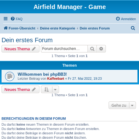
Airfield Manager - Game
FAQ
Anmelden
S
Foren-Übersicht
Deine erste Kategorie
Dein erstes Forum
u
Dein erstes Forum
c
Suche
Erweiterte Suche
Neues Thema
h
1 Thema • Seite
1
von
1
e
Themen
Willkommen bei phpBB3!
Letzter Beitrag von
Kaffeebart
«
Fr 27. Mai 2022, 19:23
Neues Thema
1 Thema • Seite
1
von
1
Gehe zu
BERECHTIGUNGEN IN DIESEM FORUM
Du darfst
keine
neuen Themen in diesem Forum erstellen.
Du darfst
keine
Antworten zu Themen in diesem Forum erstellen.
Du darfst deine Beiträge in diesem Forum
nicht
ändern.
Du darfst deine Beiträge in diesem Forum
nicht
löschen.