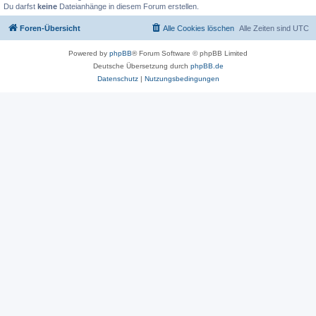
Du darfst
keine
Dateianhänge in diesem Forum erstellen.
Foren-Übersicht
Alle Cookies löschen
Alle Zeiten sind
UTC
Powered by
phpBB
® Forum Software © phpBB Limited
Deutsche Übersetzung durch
phpBB.de
Datenschutz
|
Nutzungsbedingungen